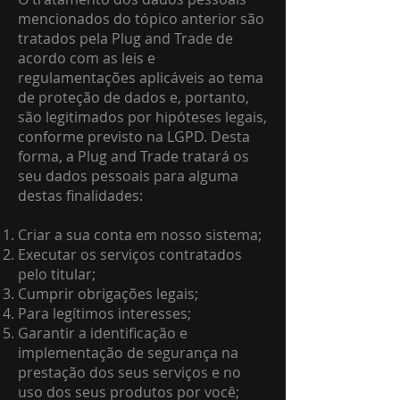
mencionados do tópico anterior são
tratados pela Plug and Trade de
acordo com as leis e
regulamentações aplicáveis ao tema
de proteção de dados e, portanto,
são legitimados por hipóteses legais,
conforme previsto na LGPD. Desta
forma, a Plug and Trade tratará os
seu dados pessoais para alguma
destas finalidades:
Criar a sua conta em nosso sistema;
Executar os serviços contratados
pelo titular;
Cumprir obrigações legais;
Para legítimos interesses;
Garantir a identificação e
implementação de segurança na
prestação dos seus serviços e no
uso dos seus produtos por você;