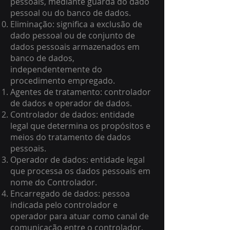
pessoais, mediante guarda do dado
pessoal ou do banco de dados.
Eliminação: significa a exclusão de
dado pessoal ou de conjunto de
dados pessoais armazenados em
banco de dados,
independentemente do
procedimento empregado.
Agentes de tratamento: controlador
de dados e operador de dados.
Controlador de dados: entidade
legal que determina os propósitos e
meios do tratamento de dados
pessoais.
Operador de dados: entidade legal
que processa os dados pessoais em
nome do Controlador.
Encarregado de dados: pessoa
indicada pelo controlador e
operador para atuar como canal de
comunicação entre o controlador,