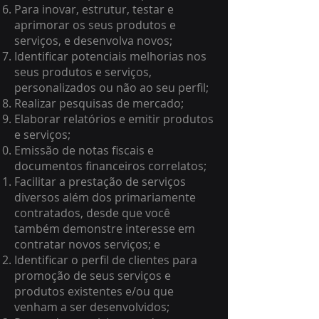
Para inovar, estrutur, testar e
aprimorar os seus produtos e
serviços, e desenvolva novos;
Identificar potenciais melhorias nos
seus produtos e serviços,
personalizados ou não ao seu perfil;
Realizar pesquisas de mercado;
Elaborar relatórios e emitir produtos
e serviços;
Emissão de notas fiscais e
documentos financeiros correlatos;
Facilitar a prestação de serviços
diversos além dos primariamente
contratados, desde que você
também demonstre interesse em
contratar novos serviços; e
Identificar o perfil de clientes para
promoção de seus serviços e
produtos existentes e/ou que
venham a ser desenvolvidos;