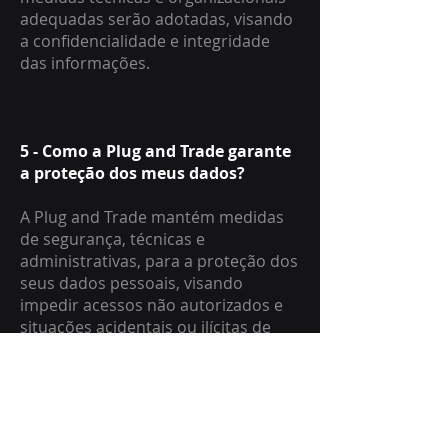
adequadas serão adotadas, visando
a confidencialidade e integridade
das informações.
5 - Como a Plug and Trade garante
a proteção dos meus dados?
A Plug and Trade mantém medidas
de segurança, técnicas e
administrativas, para a proteção dos
seus dados pessoais, visando
impedir acessos não autorizados e
situações acidentais ou ilícitas de
destruição, perda, alteração,
comunicação ou qualquer forma de
tratamento inadequado ou ilícito
aos seus dados pessoais.