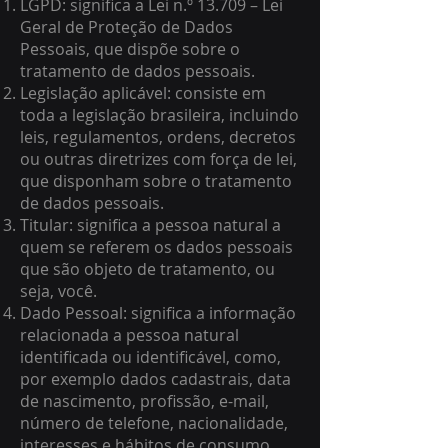
LGPD: significa a Lei n.º 13.709 – Lei
Geral de Proteção de Dados
Pessoais, que dispõe sobre o
tratamento de dados pessoais.
Legislação aplicável: consiste em
toda a legislação brasileira, incluindo
leis, regulamentos, ordens, decretos
ou outras diretrizes com força de lei,
que disponham sobre o tratamento
de dados pessoais.
Titular: significa a pessoa natural a
quem se referem os dados pessoais
que são objeto de tratamento, ou
seja, você.
Dado Pessoal: significa a informação
relacionada a pessoa natural
identificada ou identificável, como,
por exemplo dados cadastrais, data
de nascimento, profissão, e-mail,
número de telefone, nacionalidade,
interesses e hábitos de consumo,