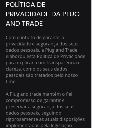
POLÍTICA DE
PRIVACIDADE DA PLUG
AND TRADE
Com o intuito de garantir a
privacidade e segurança dos seus
dados pessoais, a Plug and Trade
elaborou esta Política de Privacidade
para explicar, com transparência e
clareza, como os seus dados
pessoais são tratados pelo nosso
time.
A Plug and trade mantém o fiel
compromisso de garantir e
preservar a segurança dos seus
dados pessoais, seguindo
rigorosamente as atuais disposições
implementadas pela legislação