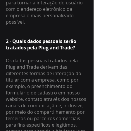
para tornar a interação do usuário
com o endereço eletrônico da
empresa o mais personalizado
possível.
2 - Quais dados pessoais serão
tratados pela Plug and Trade?
Os dados pessoais tratados pela
Plug and Trade derivam das
diferentes formas de interação do
titular com a empresa, como por
exemplo, o preenchimento do
formulário de cadastro em nosso
website, contato através dos nossos
canais de comunicação e, inclusive,
por meio do compartilhamento por
terceiros ou parceiros comerciais
para fins específicos e legítimos,