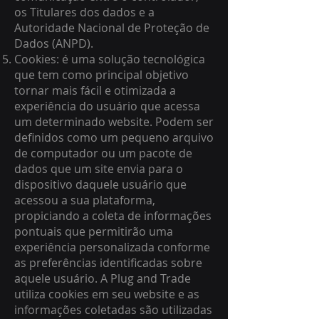
os Titulares dos dados e a
Autoridade Nacional de Proteção de
Dados (ANPD).
Cookies: é uma solução tecnológica
que tem como principal objetivo
tornar mais fácil e otimizada a
experiência do usuário que acessa
um determinado website. Podem ser
definidos como um pequeno arquivo
de computador ou um pacote de
dados que um site envia para o
dispositivo daquele usuário que
acessou a sua plataforma,
propiciando a coleta de informações
pontuais que permitirão uma
experiência personalizada conforme
as preferências identificadas sobre
aquele usuário. A Plug and Trade
utiliza cookies em seu website e as
informações coletadas são utilizadas