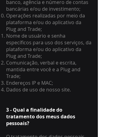
banco, agência e número de contas
bancárias e/ou de investimento;
Operações realizadas por meio da
plataforma e/ou do aplicativo da
Plug and Trade;
Nome de usuário e senha
específicos para uso dos serviços, da
plataforma e/ou do aplicativo da
Plug and Trade;
Comunicação, verbal e escrita,
mantida entre você e a Plug and
Trade;
Endereços IP e MAC;
Dados de uso de nosso site.
3 - Qual a finalidade do
tratamento dos meus dados
pessoais?
O tratamento dos dados pessoais