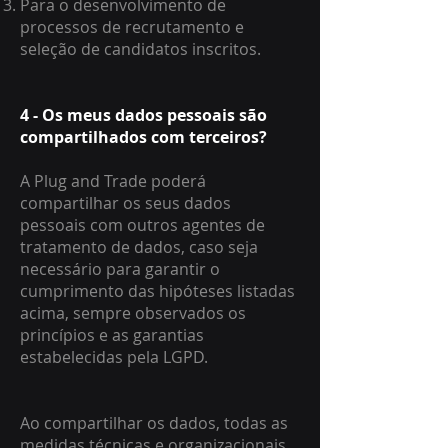
Para o desenvolvimento de
processos de recrutamento e
seleção de candidatos inscritos.
4 - Os meus dados pessoais são
compartilhados com terceiros?
A Plug and Trade poderá
compartilhar os seus dados
pessoais com outros agentes de
tratamento de dados, caso seja
necessário para garantir o
cumprimento das hipóteses listadas
acima, sempre observados os
princípios e as garantias
estabelecidas pela LGPD.
Ao compartilhar os dados, todas as
medidas técnicas e organizacionais