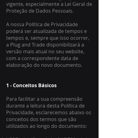
vigente, especialmente a Lei Geral de
Proteção de Dados Pessoais.
A nossa Política de Privacidade
poderá ser atualizada de tempos e
tempos e, sempre que isso ocorrer,
a Plug and Trade disponibilizará a
versão mais atual no seu website,
com a correspondente data de
elaboração do novo documento.
1 - Conceitos Básicos
Para facilitar a sua compreensão
durante a leitura desta Política de
Privacidade, esclarecemos abaixo os
conceitos dos termos que são
utilizados ao longo do documento: