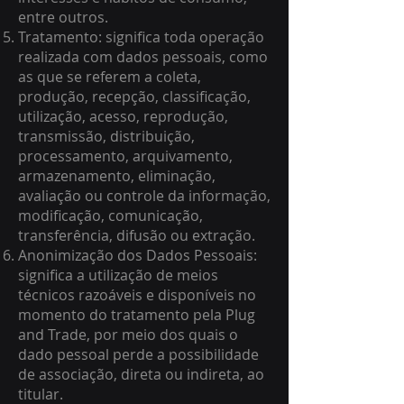
entre outros.
Tratamento: significa toda operação
realizada com dados pessoais, como
as que se referem a coleta,
produção, recepção, classificação,
utilização, acesso, reprodução,
transmissão, distribuição,
processamento, arquivamento,
armazenamento, eliminação,
avaliação ou controle da informação,
modificação, comunicação,
transferência, difusão ou extração.
Anonimização dos Dados Pessoais:
significa a utilização de meios
técnicos razoáveis e disponíveis no
momento do tratamento pela Plug
and Trade, por meio dos quais o
dado pessoal perde a possibilidade
de associação, direta ou indireta, ao
titular.