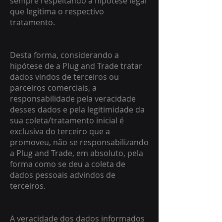
sempre respeitando a hipótese legal
que legitima o respectivo
tratamento.
Desta forma, considerando a
hipótese de a Plug and Trade tratar
dados vindos de terceiros ou
parceiros comerciais, a
responsabilidade pela veracidade
desses dados e pela legitimidade da
sua coleta/tratamento inicial é
exclusiva do terceiro que a
promoveu, não se responsabilizando
a Plug and Trade, em absoluto, pela
forma como se deu a coleta de
dados pessoais advindos de
terceiros.
A veracidade dos dados informados