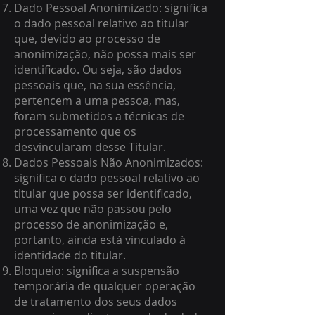
Dado Pessoal Anonimizado: significa
o dado pessoal relativo ao titular
que, devido ao processo de
anonimização, não possa mais ser
identificado. Ou seja, são dados
pessoais que, na sua essência,
pertencem a uma pessoa, mas,
foram submetidos a técnicas de
processamento que os
desvincularam desse Titular.
Dados Pessoais Não Anonimizados:
significa o dado pessoal relativo ao
titular que possa ser identificado,
uma vez que não passou pelo
processo de anonimização e,
portanto, ainda está vinculado à
identidade do titular.
Bloqueio: significa a suspensão
temporária de qualquer operação
de tratamento dos seus dados