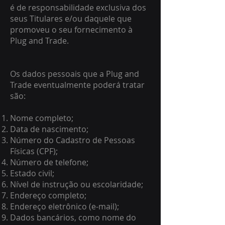
é de responsabilidade exclusiva dos
seus Titulares e/ou daquele que
promoveu o seu fornecimento à
Plug and Trade.
Os dados pessoais que a Plug and
Trade eventualmente poderá tratar
são:
Nome completo;
Data de nascimento;
Número do Cadastro de Pessoas
Físicas (CPF);
Número de telefone;
Estado civil;
Nível de instrução ou escolaridade;
Endereço completo;
Endereço eletrônico (e-mail);
Dados bancários, como nome do